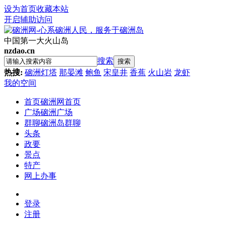
设为首页
收藏本站
开启辅助访问
中国第一大火山岛
nzdao.cn
搜索
搜索
热搜:
硇洲灯塔
那晏滩
鲍鱼
宋皇井
香蕉
火山岩
龙虾
我的空间
首页
硇洲网首页
广场
硇洲广场
群聊
硇洲岛群聊
头条
政要
景点
特产
网上办事
登录
注册