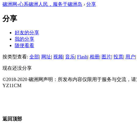
硇洲网-心系硇洲人民，服务于硇洲岛
›
分享
分享
好友的分享
我的分享
随便看看
按类型查看:
全部
|
网址
|
视频
|
音乐
|
Flash
|
相册
|
图片
|
投票
|
用户
|
现在还没分享
©2018-2020 硇洲网声明：所发布内容仅限用于服务与交
YZ11CM
返回顶部