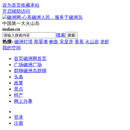
设为首页
收藏本站
开启辅助访问
中国第一大火山岛
nzdao.cn
搜索
搜索
热搜:
硇洲灯塔
那晏滩
鲍鱼
宋皇井
香蕉
火山岩
龙虾
我的空间
首页
硇洲网首页
广场
硇洲广场
群聊
硇洲岛群聊
头条
政要
景点
特产
网上办事
登录
注册