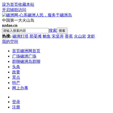
设为首页
收藏本站
开启辅助访问
中国第一大火山岛
nzdao.cn
搜索
搜索
热搜:
硇洲灯塔
那晏滩
鲍鱼
宋皇井
香蕉
火山岩
龙虾
我的空间
首页
硇洲网首页
广场
硇洲广场
群聊
硇洲岛群聊
头条
政要
景点
特产
网上办事
登录
注册