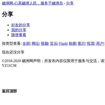
硇洲网-心系硇洲人民，服务于硇洲岛
›
分享
分享
好友的分享
我的分享
随便看看
按类型查看:
全部
|
网址
|
视频
|
音乐
|
Flash
|
相册
|
图片
|
投票
|
用户
|
现在还没分享
©2018-2020 硇洲网声明：所发布内容仅限用于服务与交
YZ11CM
返回顶部