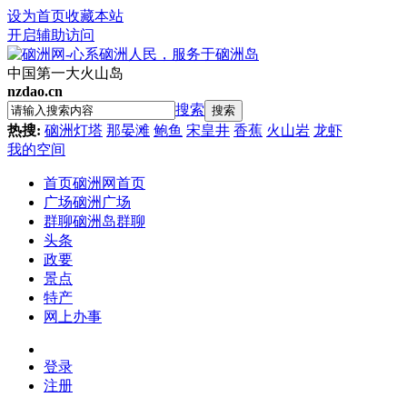
设为首页
收藏本站
开启辅助访问
中国第一大火山岛
nzdao.cn
搜索
搜索
热搜:
硇洲灯塔
那晏滩
鲍鱼
宋皇井
香蕉
火山岩
龙虾
我的空间
首页
硇洲网首页
广场
硇洲广场
群聊
硇洲岛群聊
头条
政要
景点
特产
网上办事
登录
注册