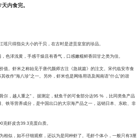
7天内食完。
江瑶只得指尖大小的干贝，在古时是进贡皇室的珍品。
圆满，色泽浅黄，手感干燥且有香气，口感嫩糯鲜香回甘之类为佳。
价值。虾米之称始见于唐代颜师古注《急就篇》的注文。宋代临安市食
其收作"海八珍"之一。另外，虾米也是网络用语及闽南语"什么"的谐
，越人重之" 。据测定，鱿鱼干的可食部分达95 % ，比同类鱼产品
物、钙、磷、铁等营养成分，是中国出口的大宗海产品之一，远销日本、东欧、非
克虾皮含39.3克蛋白质。
为相似，如不仔细观察，还以为是同种虾了。毛虾个体小，一般只有3厘