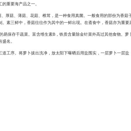
汇的重要海产品之一。
、香蕈、北菇、厚菇、薄菇、花菇、椎茸，是一种食用真菌。一般食用的部份
制。素三鲜中，香菇往往作为其中的一鲜出现。在斋食中，香菇亦为重要
的易保存干蔬菜。富含维生素B，铁质含量除金针菜外高过其他食物。萝
有盛名。
"三道工序。将萝卜拔出洗净，放太阳下曝晒后用盐围实，一层萝卜一层盐