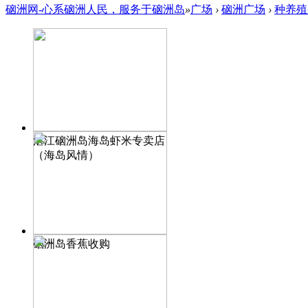
硇洲网-心系硇洲人民，服务于硇洲岛
»
广场
›
硇洲广场
›
种养殖
湛江硇洲岛海岛虾米专卖店
（海岛风情）
硇洲岛香蕉收购