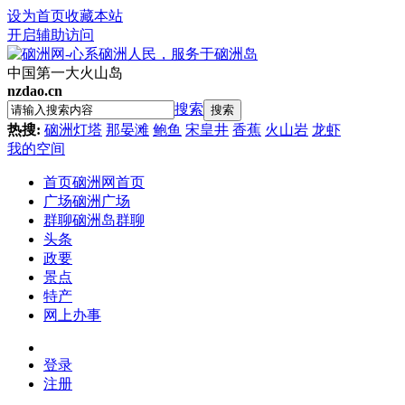
设为首页
收藏本站
开启辅助访问
中国第一大火山岛
nzdao.cn
搜索
搜索
热搜:
硇洲灯塔
那晏滩
鲍鱼
宋皇井
香蕉
火山岩
龙虾
我的空间
首页
硇洲网首页
广场
硇洲广场
群聊
硇洲岛群聊
头条
政要
景点
特产
网上办事
登录
注册