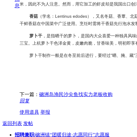
米，因此不为人注意。然而，用它加工的虾皮却是我国出口创
息
香菇
（学名：Lentinus edodes），又名冬菇
干鲜香菇在中国菜中广泛使用。烹饪时需将干香菇先行泡水发
萝卜干
，是指晒干的萝卜，是国内大众喜爱一种独具风味
三宝。上杭萝卜干色泽金黄，皮嫩肉脆，甘香味美，明初即享
萝卜干制作一般是在冬至前后进行，要经过"晒、腌、藏
下一篇：
硇洲岛渔民沙尖鱼找实力老板收购
回复
使用道具
举报
返回列表
发帖
招聘兼职
|硇洲镇“团暖归途·志愿同行”志愿服