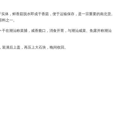
为香菇子实体，鲜香菇脱水即成干香菇，便于运输保存，是一宗重要的南北货。
原料之一。
卜干在潮汕称菜脯，咸香脆口，消食开胃，与潮汕咸菜、鱼露并称潮汕
，装满后上盖，再压上大石块，晚间收回。