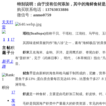
特别说明：由于没有任何添加，其中的海鲜食材是
购买联系电话：
13763033886
微信号：
anmo0759
天天打
雷
瑶柱(Scallops)
俗称干贝、干瑶柱、江珧柱、马甲柱、玉
1
1
17
其因味道鲜美被列作"海八珍"之一，素有"海鲜极品"
主
帖
积
虾米
又名海米、金钩、开洋。是用鹰爪虾、脊尾白虾、羊
题
子
分
有"姜虾米"，见于《武林旧事》。明代，《本草纲目》指出:"
新手上
音。
路
鱿鱼干
是由新鲜的海鱼和枪乌贼干制而成的，尼嫩，营养丰
墨鱼干多13% ;蛋白质含量每百克达65.9%，比墨鱼干多27
洲等地。
积分
17
虾皮
是一种食材，主要是由毛虾加工制成。虾皮铁、钙、磷的
发
毛虾是我国海产虾类中产量最大的虾类资源，常见的有中
消