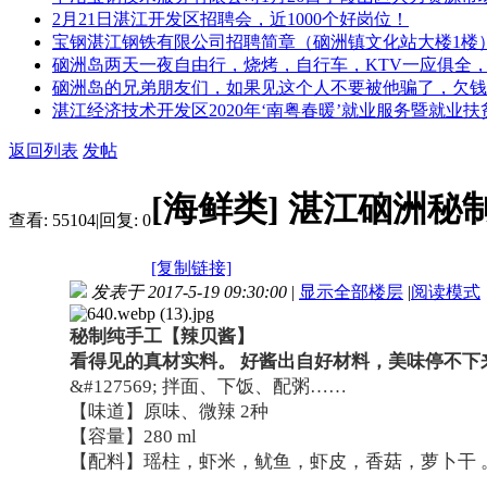
2月21日湛江开发区招聘会，近1000个好岗位！
宝钢湛江钢铁有限公司招聘简章（硇洲镇文化站大楼1楼
硇洲岛两天一夜自由行，烧烤，自行车，KTV一应俱全，1
硇洲岛的兄弟朋友们，如果见这个人不要被他骗了，欠钱
湛江经济技术开发区2020年‘南粤春暖’就业服务暨就业
返回列表
发帖
[海鲜类]
湛江硇洲秘
查看:
55104
|
回复:
0
[复制链接]
发表于 2017-5-19 09:30:00
|
显示全部楼层
|
阅读模式
秘制纯手工【辣贝酱】
看得见的真材实料。 好酱出自好材料，美味停不下
&#127569; 拌面、下饭、配粥……
【味道】原味、微辣 2种
【容量】280 ml
【配料】瑶柱，虾米，鱿鱼，虾皮，香菇，萝卜干 