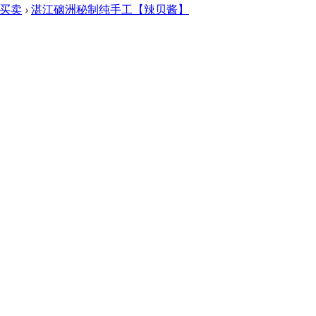
买卖
›
湛江硇洲秘制纯手工【辣贝酱】