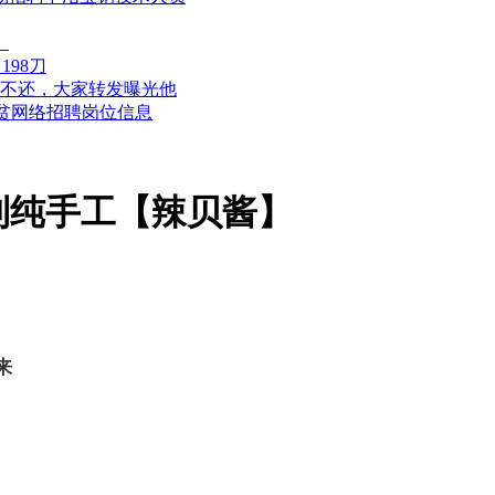
）
98刀
不还，大家转发曝光他
扶贫网络招聘岗位信息
制纯手工【辣贝酱】
来
。