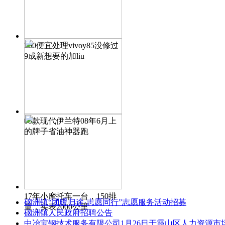
300便宜处理vivoy85没修过
9成新想要的加liu
08款现代伊兰特08年6月上
的牌子省油神器跑
17年小摩托车一台，150排
硇洲镇“团暖归途·志愿同行”志愿服务活动招募
量，实表2000公里
硇洲镇人民政府招聘公告
中冶宝钢技术服务有限公司1月26日于霞山区人力资源市