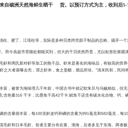
来自硇洲天然海鲜生晒干 货。以预订方式为主，收到后5-
珧柱、蜜丁、江瑶柱等，实际是多种贝类闭壳肌干制品的总称。撬开一个
的美誉。而今虽超市里随处都能买到，但大的干贝依然昂贵，尤以粒形肚胀
毛虾和周氏新对虾等加工的熟干品。虾米是著名的海味品，有较高的营养
凡虾之大者蒸曝去壳，谓之虾米，食之姜醋，馔品所珍。"清末民初，民间将
富，被誉为海味理几千年前，中国古书中就记软朱旦与乌贼相似，但无骨尔
 .8 克;含热量316 千卡，比墨鱼干高42千卡;鱿鱼干还含有碳水化合
含量很丰富，每100克虾皮钙和磷的含量为991毫克和582毫克，每100
国毛虾和日本毛虾。前者主要分布在黄、渤海，后者多见于东海。两者极