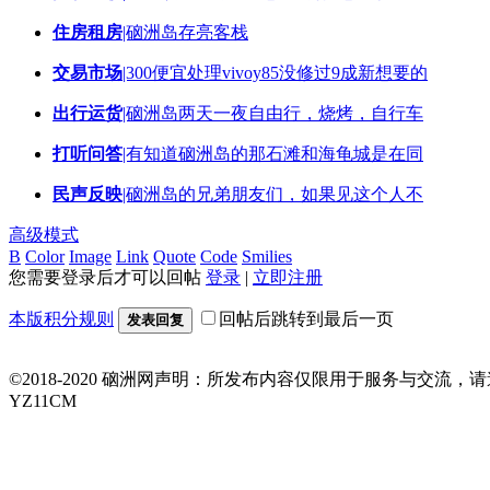
住房租房
|硇洲岛存亮客栈
交易市场
|300便宜处理vivoy85没修过9成新想要的
出行运货
|硇洲岛两天一夜自由行，烧烤，自行车
打听问答
|有知道硇洲岛的那石滩和海龟城是在同
民声反映
|硇洲岛的兄弟朋友们，如果见这个人不
高级模式
B
Color
Image
Link
Quote
Code
Smilies
您需要登录后才可以回帖
登录
|
立即注册
本版积分规则
回帖后跳转到最后一页
发表回复
©2018-2020 硇洲网声明：所发布内容仅限用于服务与交
YZ11CM