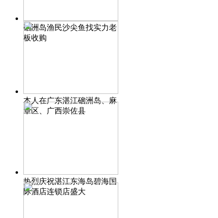
硇洲岛渔民沙尖鱼找实力老
板收购
本人在广东湛江硇洲岛、麻
章区、广西崇佐县
热烈庆祝湛江东海岛碧海国
际酒店连锁店盛大