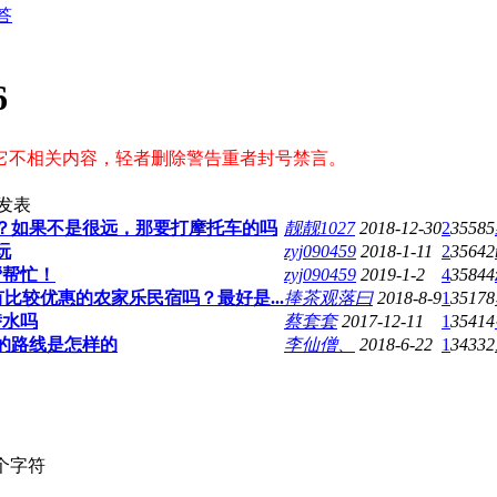
答
6
它不相关内容，轻者删除警告重者封号禁言。
发表
？如果不是很远，那要打摩托车的吗
靓靓1027
2018-12-30
2
35585
玩
zyj090459
2018-1-11
2
35642
帮帮忙！
zyj090459
2019-1-2
4
35844
较优惠的农家乐民宿吗？最好是...
捧茶观落曰
2018-8-9
1
35178
潜水吗
蔡套套
2017-12-11
1
35414
的路线是怎样的
李仙僧、
2018-6-22
1
34332
个字符