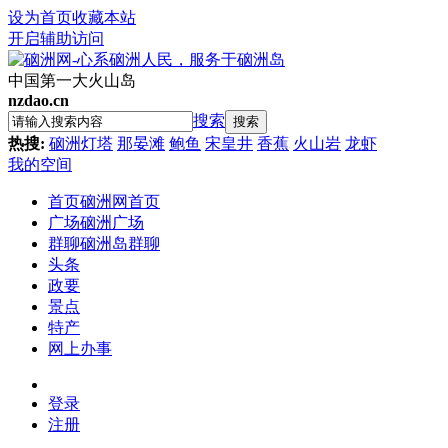
设为首页
收藏本站
开启辅助访问
中国第一大火山岛
nzdao.cn
搜索
搜索
热搜:
硇洲灯塔
那晏滩
鲍鱼
宋皇井
香蕉
火山岩
龙虾
我的空间
首页
硇洲网首页
广场
硇洲广场
群聊
硇洲岛群聊
头条
政要
景点
特产
网上办事
登录
注册