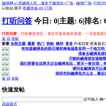
硇洲网-心系硇洲人民，服务于硇洲岛
»
广场
›
硇洲广场
›
打听问
收藏本版
(
1
)
|
订阅
打听问答
今日:
0
|
主题:
6
|
排名:
打听问答
：打听事发布区；本区可发布相关资源，一旦发现其
返 回
发帖
新窗
全部主题
最新
热门
热帖
精华
更多
作者
回复/查看
最后
有知道硇洲岛的那石滩和海龟城是在同一个地方吗
准备去硇洲岛游
万能的硇洲朋友谁能
我们想要在这两天过去硇洲岛玩，两天一夜住宿，有比
请问在硇洲岛可以
深圳市到硇洲岛怎么去，最近
返 回
发帖
快速发帖
还可输入
80
高级模式