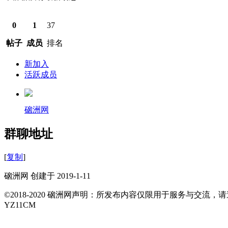
0
1
37
帖子
成员
排名
新加入
活跃成员
硇洲网
群聊地址
[
复制
]
硇洲网 创建于 2019-1-11
©2018-2020 硇洲网声明：所发布内容仅限用于服务与交
YZ11CM