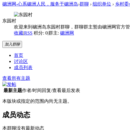
硇洲网-心系硇洲人民，服务于硇洲岛
›
群聊
›
组织单位
›
乡村委
东园村
欢迎来到硇洲岛东园村群聊，群聊群主暂由硇洲网官方管
收藏
|
RSS
积分: 0
|
群主:
硇洲网
加入群聊
首页
讨论区
成员列表
查看所有主题
最新主题
作者/时间
回复/查看
最后发表
本版块或指定的范围内尚无主题。
成员动态
本群聊没有最新动态