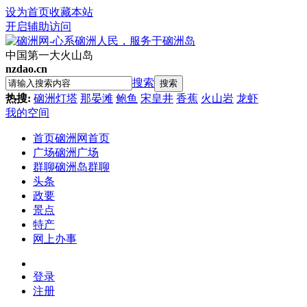
设为首页
收藏本站
开启辅助访问
中国第一大火山岛
nzdao.cn
搜索
搜索
热搜:
硇洲灯塔
那晏滩
鲍鱼
宋皇井
香蕉
火山岩
龙虾
我的空间
首页
硇洲网首页
广场
硇洲广场
群聊
硇洲岛群聊
头条
政要
景点
特产
网上办事
登录
注册