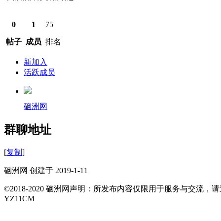
0
1
75
帖子
成员
排名
新加入
活跃成员
硇洲网
群聊地址
[
复制
]
硇洲网 创建于 2019-1-11
©2018-2020 硇洲网声明：所发布内容仅限用于服务与交
YZ11CM