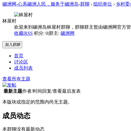
硇洲网-心系硇洲人民，服务于硇洲岛
›
群聊
›
组织单位
›
乡村委
林屋村
欢迎来到硇洲岛林屋村群聊，群聊群主暂由硇洲网官方管
收藏
|
RSS
积分: 0
|
群主:
硇洲网
加入群聊
首页
讨论区
成员列表
查看所有主题
最新主题
作者/时间
回复/查看
最后发表
本版块或指定的范围内尚无主题。
成员动态
本群聊没有最新动态