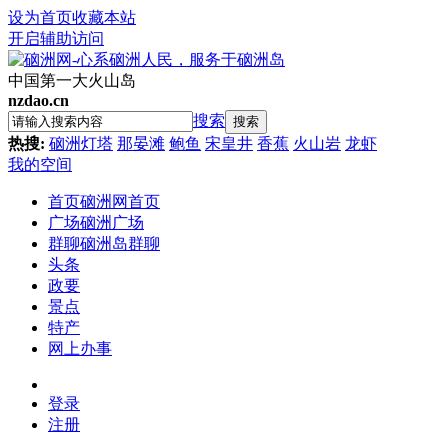
设为首页
收藏本站
开启辅助访问
中国第一大火山岛
nzdao.cn
搜索
搜索
热搜:
硇洲灯塔
那晏滩
鲍鱼
宋皇井
香蕉
火山岩
龙虾
我的空间
首页
硇洲网首页
广场
硇洲广场
群聊
硇洲岛群聊
头条
政要
景点
特产
网上办事
登录
注册