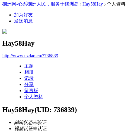
硇洲网-心系硇洲人民，服务于硇洲岛
›
Hay58Hay
›
个人资料
加为好友
发送消息
Hay58Hay
http://www.nzdao.cn/?736839
主题
相册
记录
分享
留言板
个人资料
Hay58Hay
(UID: 736839)
邮箱状态
未验证
视频认证
未认证