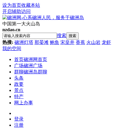
设为首页
收藏本站
开启辅助访问
中国第一大火山岛
nzdao.cn
搜索
搜索
热搜:
硇洲灯塔
那晏滩
鲍鱼
宋皇井
香蕉
火山岩
龙虾
我的空间
首页
硇洲网首页
广场
硇洲广场
群聊
硇洲岛群聊
头条
政要
景点
特产
网上办事
登录
注册