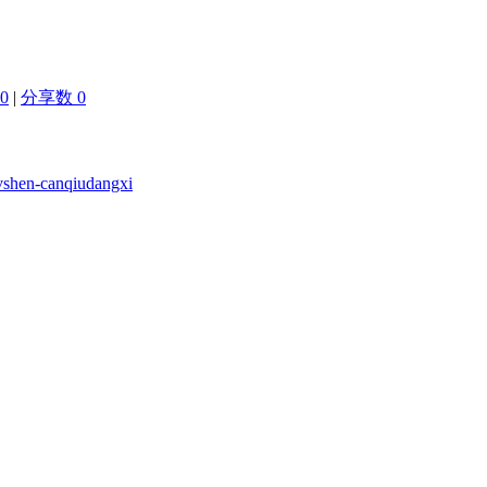
0
|
分享数 0
vshen-canqiudangxi