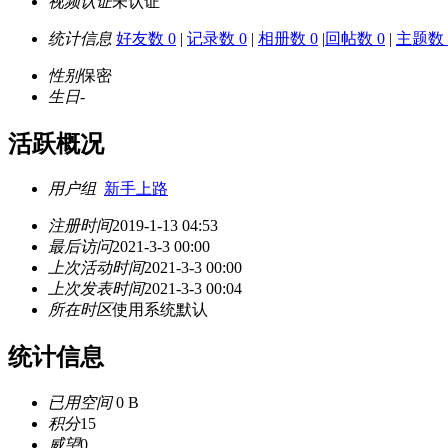
视频认证
未认证
统计信息
好友数 0
|
记录数 0
|
相册数 0
|
回帖数 0
|
主题数 
性别
保密
生日
-
活跃概况
用户组
新手上路
注册时间
2019-1-13 04:53
最后访问
2021-3-3 00:00
上次活动时间
2021-3-3 00:00
上次发表时间
2021-3-3 00:04
所在时区
使用系统默认
统计信息
已用空间
0 B
积分
15
威望
0