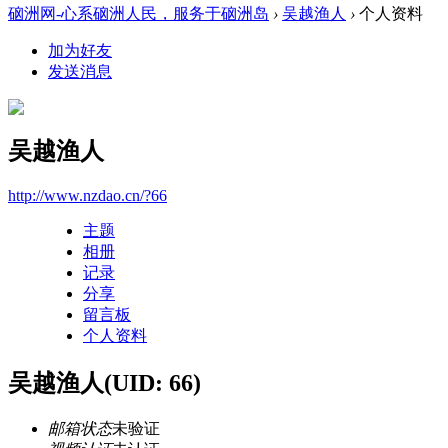
硇洲网-心系硇洲人民，服务于硇洲岛
›
吴越渔人
›
个人资料
加为好友
发送消息
吴越渔人
http://www.nzdao.cn/?66
主题
相册
记录
分享
留言板
个人资料
吴越渔人
(UID: 66)
邮箱状态
未验证