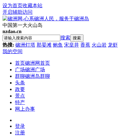
设为首页
收藏本站
开启辅助访问
中国第一大火山岛
nzdao.cn
搜索
搜索
热搜:
硇洲灯塔
那晏滩
鲍鱼
宋皇井
香蕉
火山岩
龙虾
我的空间
首页
硇洲网首页
广场
硇洲广场
群聊
硇洲岛群聊
头条
政要
景点
特产
网上办事
登录
注册