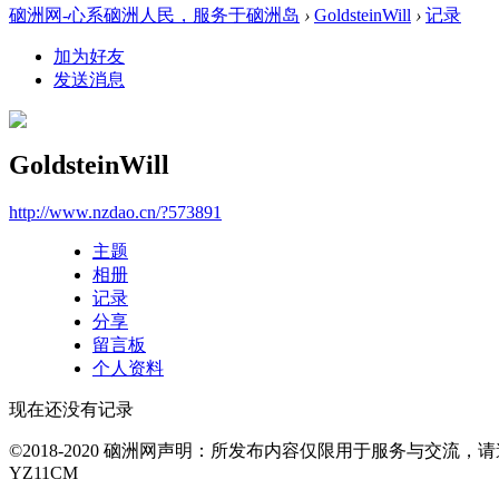
硇洲网-心系硇洲人民，服务于硇洲岛
›
GoldsteinWill
›
记录
加为好友
发送消息
GoldsteinWill
http://www.nzdao.cn/?573891
主题
相册
记录
分享
留言板
个人资料
现在还没有记录
©2018-2020 硇洲网声明：所发布内容仅限用于服务与交
YZ11CM