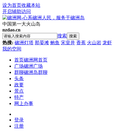
设为首页
收藏本站
开启辅助访问
中国第一大火山岛
nzdao.cn
搜索
搜索
热搜:
硇洲灯塔
那晏滩
鲍鱼
宋皇井
香蕉
火山岩
龙虾
我的空间
首页
硇洲网首页
广场
硇洲广场
群聊
硇洲岛群聊
头条
政要
景点
特产
网上办事
登录
注册