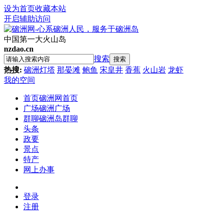
设为首页
收藏本站
开启辅助访问
中国第一大火山岛
nzdao.cn
搜索
搜索
热搜:
硇洲灯塔
那晏滩
鲍鱼
宋皇井
香蕉
火山岩
龙虾
我的空间
首页
硇洲网首页
广场
硇洲广场
群聊
硇洲岛群聊
头条
政要
景点
特产
网上办事
登录
注册