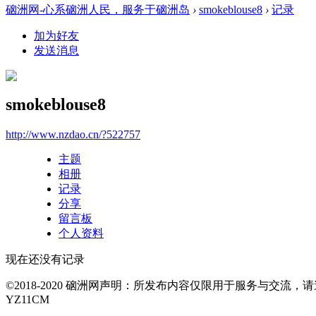
硇洲网-心系硇洲人民，服务于硇洲岛
›
smokeblouse8
›
记录
加为好友
发送消息
smokeblouse8
http://www.nzdao.cn/?522757
主题
相册
记录
分享
留言板
个人资料
现在还没有记录
©2018-2020 硇洲网声明：所发布内容仅限用于服务与交
YZ11CM