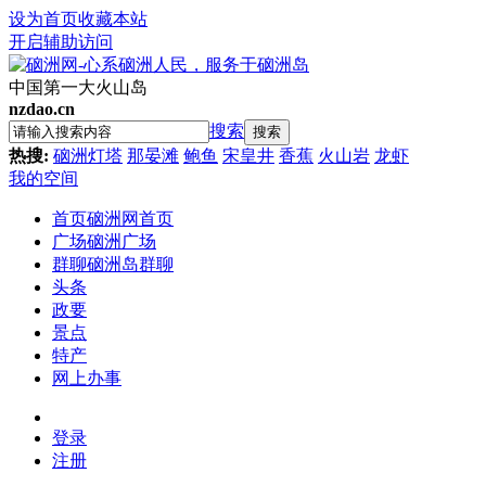
设为首页
收藏本站
开启辅助访问
中国第一大火山岛
nzdao.cn
搜索
搜索
热搜:
硇洲灯塔
那晏滩
鲍鱼
宋皇井
香蕉
火山岩
龙虾
我的空间
首页
硇洲网首页
广场
硇洲广场
群聊
硇洲岛群聊
头条
政要
景点
特产
网上办事
登录
注册