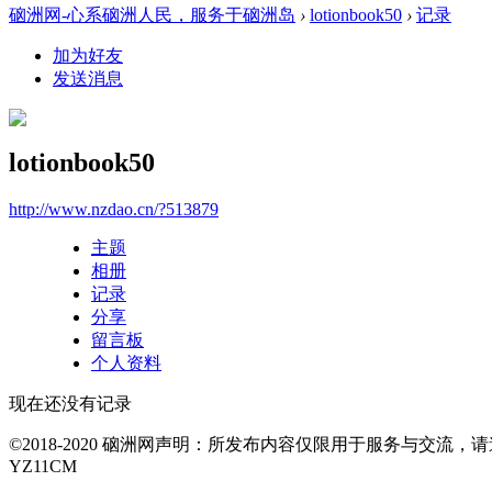
硇洲网-心系硇洲人民，服务于硇洲岛
›
lotionbook50
›
记录
加为好友
发送消息
lotionbook50
http://www.nzdao.cn/?513879
主题
相册
记录
分享
留言板
个人资料
现在还没有记录
©2018-2020 硇洲网声明：所发布内容仅限用于服务与交
YZ11CM