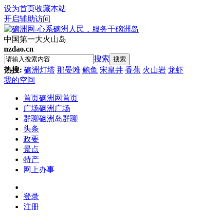
设为首页
收藏本站
开启辅助访问
中国第一大火山岛
nzdao.cn
搜索
搜索
热搜:
硇洲灯塔
那晏滩
鲍鱼
宋皇井
香蕉
火山岩
龙虾
我的空间
首页
硇洲网首页
广场
硇洲广场
群聊
硇洲岛群聊
头条
政要
景点
特产
网上办事
登录
注册