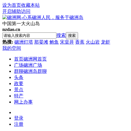
设为首页
收藏本站
开启辅助访问
中国第一大火山岛
nzdao.cn
搜索
搜索
热搜:
硇洲灯塔
那晏滩
鲍鱼
宋皇井
香蕉
火山岩
龙虾
我的空间
首页
硇洲网首页
广场
硇洲广场
群聊
硇洲岛群聊
头条
政要
景点
特产
网上办事
登录
注册