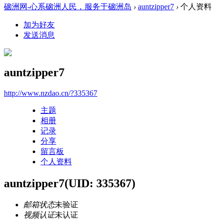
硇洲网-心系硇洲人民，服务于硇洲岛
›
auntzipper7
›
个人资料
加为好友
发送消息
auntzipper7
http://www.nzdao.cn/?335367
主题
相册
记录
分享
留言板
个人资料
auntzipper7
(UID: 335367)
邮箱状态
未验证
视频认证
未认证