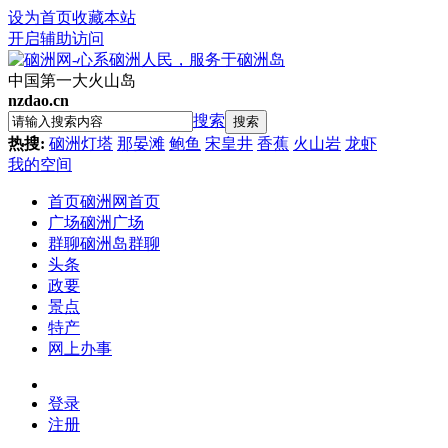
设为首页
收藏本站
开启辅助访问
中国第一大火山岛
nzdao.cn
搜索
搜索
热搜:
硇洲灯塔
那晏滩
鲍鱼
宋皇井
香蕉
火山岩
龙虾
我的空间
首页
硇洲网首页
广场
硇洲广场
群聊
硇洲岛群聊
头条
政要
景点
特产
网上办事
登录
注册