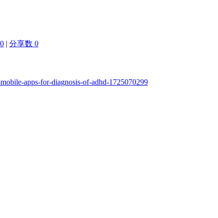
0
|
分享数 0
op-mobile-apps-for-diagnosis-of-adhd-1725070299