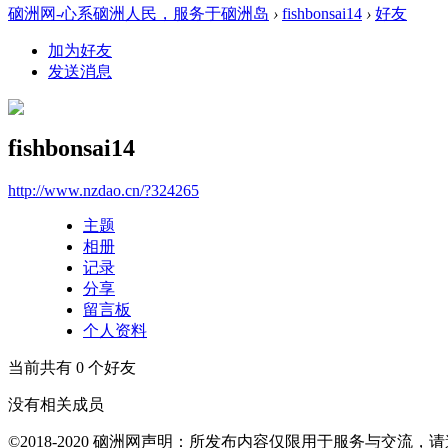
硇洲网-心系硇洲人民，服务于硇洲岛
›
fishbonsai14
›
好友
加为好友
发送消息
fishbonsai14
http://www.nzdao.cn/?324265
主题
相册
记录
分享
留言板
个人资料
当前共有
0
个好友
没有相关成员
©2018-2020 硇洲网声明：所发布内容仅限用于服务与交