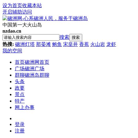
设为首页
收藏本站
开启辅助访问
中国第一大火山岛
nzdao.cn
搜索
搜索
热搜:
硇洲灯塔
那晏滩
鲍鱼
宋皇井
香蕉
火山岩
龙虾
我的空间
首页
硇洲网首页
广场
硇洲广场
群聊
硇洲岛群聊
头条
政要
景点
特产
网上办事
登录
注册