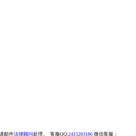
权请邮件
法律顾问
处理。 客服QQ:
2415283186
微信客服：