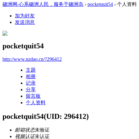
硇洲网-心系硇洲人民，服务于硇洲岛
›
pocketquit54
›
个人资料
加为好友
发送消息
pocketquit54
http://www.nzdao.cn/?296412
主题
相册
记录
分享
留言板
个人资料
pocketquit54
(UID: 296412)
邮箱状态
未验证
视频认证
未认证