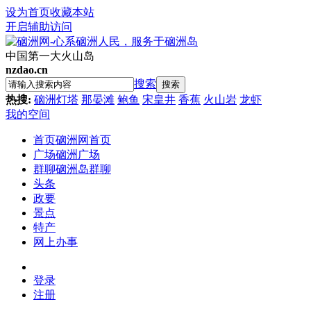
设为首页
收藏本站
开启辅助访问
中国第一大火山岛
nzdao.cn
搜索
搜索
热搜:
硇洲灯塔
那晏滩
鲍鱼
宋皇井
香蕉
火山岩
龙虾
我的空间
首页
硇洲网首页
广场
硇洲广场
群聊
硇洲岛群聊
头条
政要
景点
特产
网上办事
登录
注册