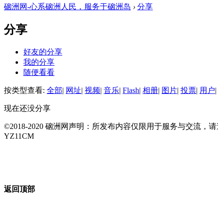
硇洲网-心系硇洲人民，服务于硇洲岛
›
分享
分享
好友的分享
我的分享
随便看看
按类型查看:
全部
|
网址
|
视频
|
音乐
|
Flash
|
相册
|
图片
|
投票
|
用户
|
现在还没分享
©2018-2020 硇洲网声明：所发布内容仅限用于服务与交
YZ11CM
返回顶部