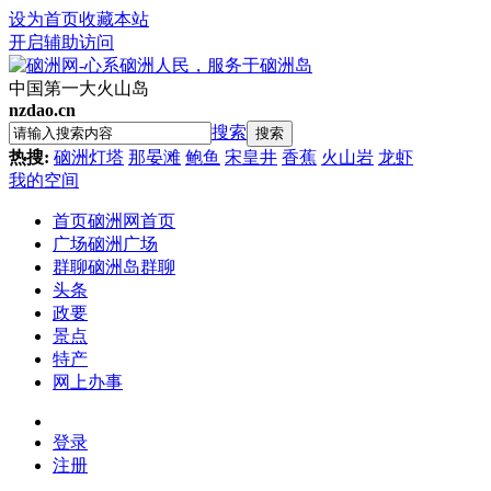
设为首页
收藏本站
开启辅助访问
中国第一大火山岛
nzdao.cn
搜索
搜索
热搜:
硇洲灯塔
那晏滩
鲍鱼
宋皇井
香蕉
火山岩
龙虾
我的空间
首页
硇洲网首页
广场
硇洲广场
群聊
硇洲岛群聊
头条
政要
景点
特产
网上办事
登录
注册