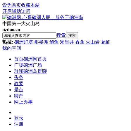
设为首页
收藏本站
开启辅助访问
中国第一大火山岛
nzdao.cn
搜索
搜索
热搜:
硇洲灯塔
那晏滩
鲍鱼
宋皇井
香蕉
火山岩
龙虾
我的空间
首页
硇洲网首页
广场
硇洲广场
群聊
硇洲岛群聊
头条
政要
景点
特产
网上办事
登录
注册