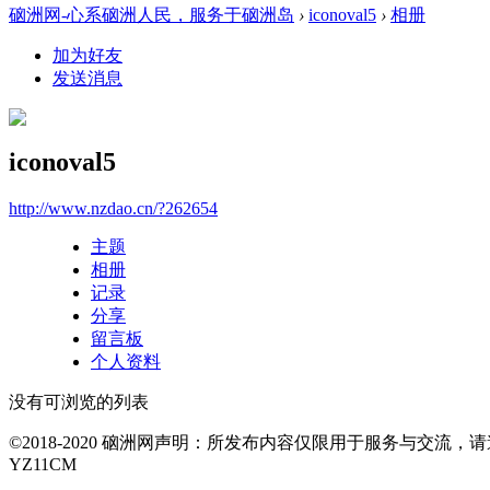
硇洲网-心系硇洲人民，服务于硇洲岛
›
iconoval5
›
相册
加为好友
发送消息
iconoval5
http://www.nzdao.cn/?262654
主题
相册
记录
分享
留言板
个人资料
没有可浏览的列表
©2018-2020 硇洲网声明：所发布内容仅限用于服务与交
YZ11CM