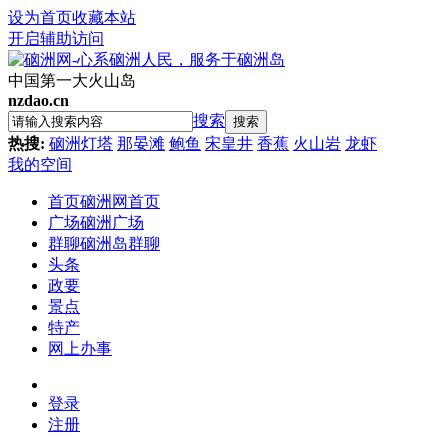
设为首页
收藏本站
开启辅助访问
中国第一大火山岛
nzdao.cn
搜索
搜索
热搜:
硇洲灯塔
那晏滩
鲍鱼
宋皇井
香蕉
火山岩
龙虾
我的空间
首页
硇洲网首页
广场
硇洲广场
群聊
硇洲岛群聊
头条
政要
景点
特产
网上办事
登录
注册