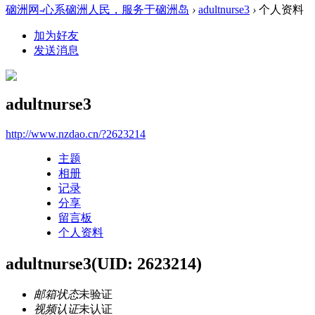
硇洲网-心系硇洲人民，服务于硇洲岛
›
adultnurse3
›
个人资料
加为好友
发送消息
adultnurse3
http://www.nzdao.cn/?2623214
主题
相册
记录
分享
留言板
个人资料
adultnurse3
(UID: 2623214)
邮箱状态
未验证
视频认证
未认证