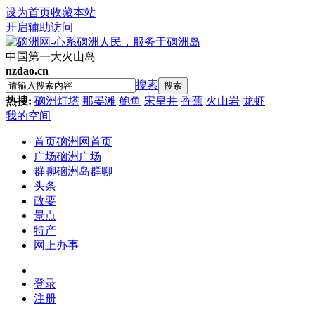
设为首页
收藏本站
开启辅助访问
中国第一大火山岛
nzdao.cn
搜索
搜索
热搜:
硇洲灯塔
那晏滩
鲍鱼
宋皇井
香蕉
火山岩
龙虾
我的空间
首页
硇洲网首页
广场
硇洲广场
群聊
硇洲岛群聊
头条
政要
景点
特产
网上办事
登录
注册