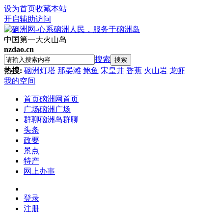
设为首页
收藏本站
开启辅助访问
中国第一大火山岛
nzdao.cn
搜索
搜索
热搜:
硇洲灯塔
那晏滩
鲍鱼
宋皇井
香蕉
火山岩
龙虾
我的空间
首页
硇洲网首页
广场
硇洲广场
群聊
硇洲岛群聊
头条
政要
景点
特产
网上办事
登录
注册