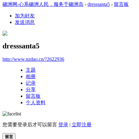
硇洲网-心系硇洲人民，服务于硇洲岛
›
dresssanta5
›
留言板
加为好友
发送消息
dresssanta5
http://www.nzdao.cn/?2622936
主题
相册
记录
分享
留言板
个人资料
您需要登录后才可以留言
登录
|
立即注册
留言