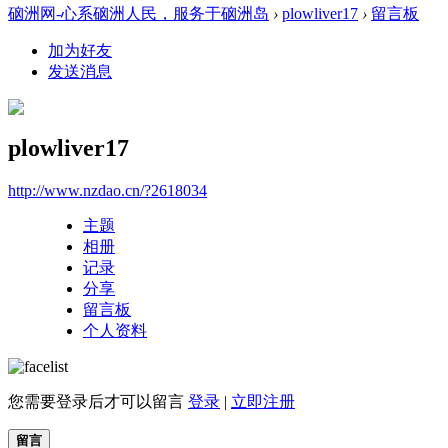
硇洲网-心系硇洲人民，服务于硇洲岛
›
plowliver17
›
留言板
加为好友
发送消息
plowliver17
http://www.nzdao.cn/?2618034
主题
相册
记录
分享
留言板
个人资料
您需要登录后才可以留言
登录
|
立即注册
留言