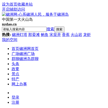
设为首页
收藏本站
开启辅助访问
中国第一大火山岛
nzdao.cn
搜索
搜索
热搜:
硇洲灯塔
那晏滩
鲍鱼
宋皇井
香蕉
火山岩
龙虾
我的空间
首页
硇洲网首页
广场
硇洲广场
群聊
硇洲岛群聊
头条
政要
景点
特产
网上办事
登录
注册