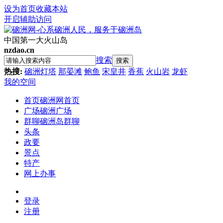
设为首页
收藏本站
开启辅助访问
中国第一大火山岛
nzdao.cn
搜索
搜索
热搜:
硇洲灯塔
那晏滩
鲍鱼
宋皇井
香蕉
火山岩
龙虾
我的空间
首页
硇洲网首页
广场
硇洲广场
群聊
硇洲岛群聊
头条
政要
景点
特产
网上办事
登录
注册