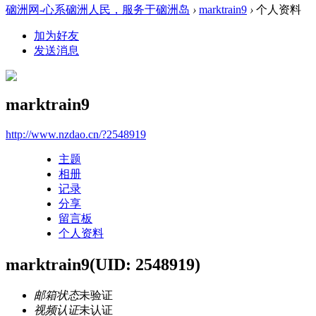
硇洲网-心系硇洲人民，服务于硇洲岛
›
marktrain9
›
个人资料
加为好友
发送消息
marktrain9
http://www.nzdao.cn/?2548919
主题
相册
记录
分享
留言板
个人资料
marktrain9
(UID: 2548919)
邮箱状态
未验证
视频认证
未认证