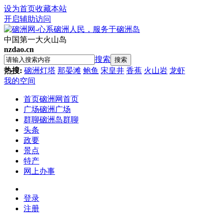
设为首页
收藏本站
开启辅助访问
中国第一大火山岛
nzdao.cn
搜索
搜索
热搜:
硇洲灯塔
那晏滩
鲍鱼
宋皇井
香蕉
火山岩
龙虾
我的空间
首页
硇洲网首页
广场
硇洲广场
群聊
硇洲岛群聊
头条
政要
景点
特产
网上办事
登录
注册