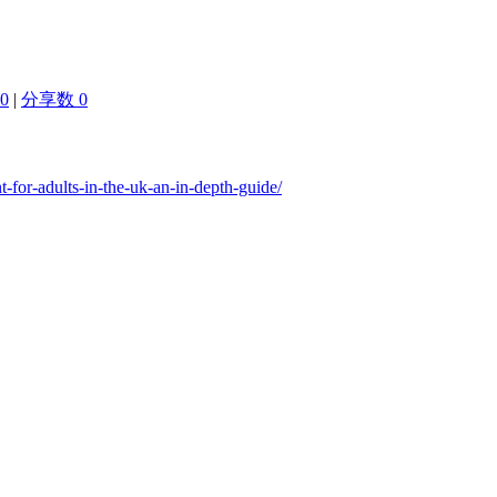
0
|
分享数 0
-for-adults-in-the-uk-an-in-depth-guide/