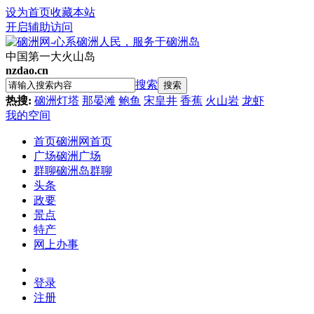
设为首页
收藏本站
开启辅助访问
中国第一大火山岛
nzdao.cn
搜索
搜索
热搜:
硇洲灯塔
那晏滩
鲍鱼
宋皇井
香蕉
火山岩
龙虾
我的空间
首页
硇洲网首页
广场
硇洲广场
群聊
硇洲岛群聊
头条
政要
景点
特产
网上办事
登录
注册