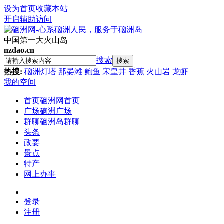
设为首页
收藏本站
开启辅助访问
中国第一大火山岛
nzdao.cn
搜索
搜索
热搜:
硇洲灯塔
那晏滩
鲍鱼
宋皇井
香蕉
火山岩
龙虾
我的空间
首页
硇洲网首页
广场
硇洲广场
群聊
硇洲岛群聊
头条
政要
景点
特产
网上办事
登录
注册