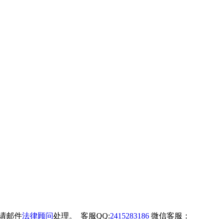
权请邮件
法律顾问
处理。 客服QQ:
2415283186
微信客服：