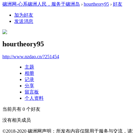
硇洲网-心系硇洲人民，服务于硇洲岛
›
hourtheory95
›
好友
加为好友
发送消息
hourtheory95
http://www.nzdao.cn/?251454
主题
相册
记录
分享
留言板
个人资料
当前共有
0
个好友
没有相关成员
©2018-2020 硇洲网声明：所发布内容仅限用于服务与交