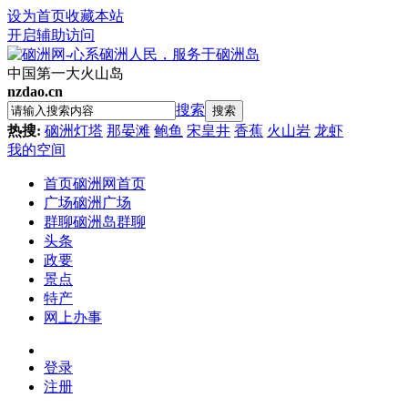
设为首页
收藏本站
开启辅助访问
中国第一大火山岛
nzdao.cn
搜索
搜索
热搜:
硇洲灯塔
那晏滩
鲍鱼
宋皇井
香蕉
火山岩
龙虾
我的空间
首页
硇洲网首页
广场
硇洲广场
群聊
硇洲岛群聊
头条
政要
景点
特产
网上办事
登录
注册