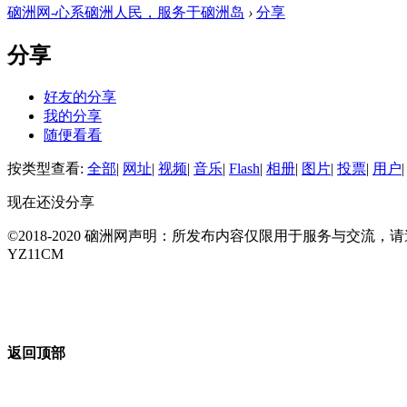
硇洲网-心系硇洲人民，服务于硇洲岛
›
分享
分享
好友的分享
我的分享
随便看看
按类型查看:
全部
|
网址
|
视频
|
音乐
|
Flash
|
相册
|
图片
|
投票
|
用户
|
现在还没分享
©2018-2020 硇洲网声明：所发布内容仅限用于服务与交
YZ11CM
返回顶部