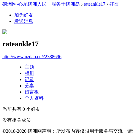
硇洲网-心系硇洲人民，服务于硇洲岛
›
rateankle17
›
好友
加为好友
发送消息
rateankle17
http://www.nzdao.cn/?2388696
主题
相册
记录
分享
留言板
个人资料
当前共有
0
个好友
没有相关成员
©2018-2020 硇洲网声明：所发布内容仅限用于服务与交