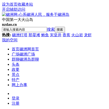
设为首页
收藏本站
开启辅助访问
中国第一大火山岛
nzdao.cn
搜索
搜索
热搜:
硇洲灯塔
那晏滩
鲍鱼
宋皇井
香蕉
火山岩
龙虾
我的空间
首页
硇洲网首页
广场
硇洲广场
群聊
硇洲岛群聊
头条
政要
景点
特产
网上办事
登录
注册