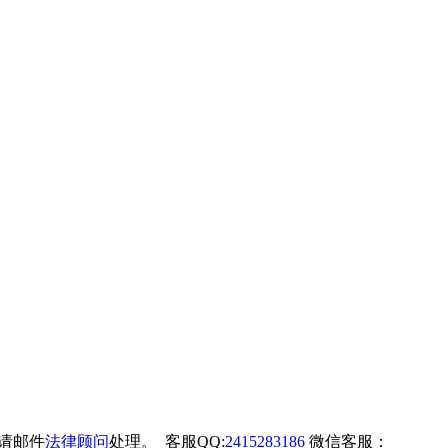
权请邮件
法律顾问
处理。 客服QQ:
2415283186
微信客服：