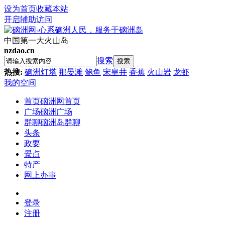
设为首页
收藏本站
开启辅助访问
中国第一大火山岛
nzdao.cn
搜索
搜索
热搜:
硇洲灯塔
那晏滩
鲍鱼
宋皇井
香蕉
火山岩
龙虾
我的空间
首页
硇洲网首页
广场
硇洲广场
群聊
硇洲岛群聊
头条
政要
景点
特产
网上办事
登录
注册