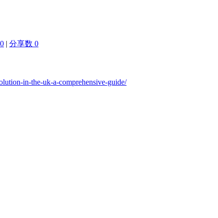
0
|
分享数 0
evolution-in-the-uk-a-comprehensive-guide/