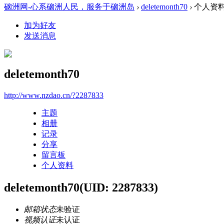
硇洲网-心系硇洲人民，服务于硇洲岛
›
deletemonth70
›
个人资
加为好友
发送消息
deletemonth70
http://www.nzdao.cn/?2287833
主题
相册
记录
分享
留言板
个人资料
deletemonth70
(UID: 2287833)
邮箱状态
未验证
视频认证
未认证