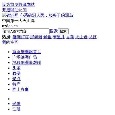
设为首页
收藏本站
开启辅助访问
中国第一大火山岛
nzdao.cn
搜索
搜索
热搜:
硇洲灯塔
那晏滩
鲍鱼
宋皇井
香蕉
火山岩
龙虾
我的空间
首页
硇洲网首页
广场
硇洲广场
群聊
硇洲岛群聊
头条
政要
景点
特产
网上办事
登录
注册