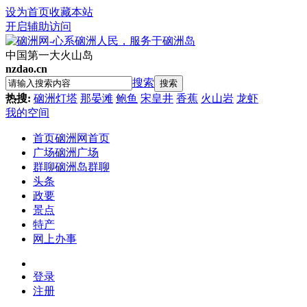
设为首页
收藏本站
开启辅助访问
中国第一大火山岛
nzdao.cn
搜索
搜索
热搜:
硇洲灯塔
那晏滩
鲍鱼
宋皇井
香蕉
火山岩
龙虾
我的空间
首页
硇洲网首页
广场
硇洲广场
群聊
硇洲岛群聊
头条
政要
景点
特产
网上办事
登录
注册