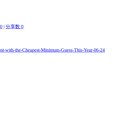
0
|
分享数 0
ent-with-the-Cheapest-Minimum-Guess-This-Year-06-24