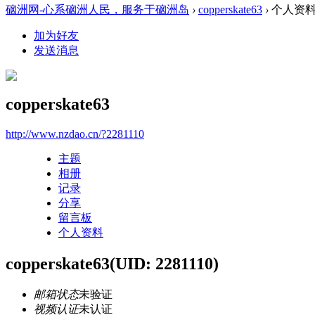
硇洲网-心系硇洲人民，服务于硇洲岛
›
copperskate63
›
个人资
加为好友
发送消息
copperskate63
http://www.nzdao.cn/?2281110
主题
相册
记录
分享
留言板
个人资料
copperskate63
(UID: 2281110)
邮箱状态
未验证
视频认证
未认证