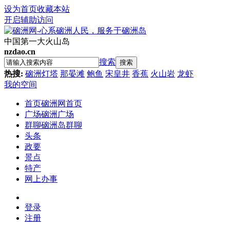
设为首页
收藏本站
开启辅助访问
中国第一大火山岛
nzdao.cn
搜索
搜索
热搜:
硇洲灯塔
那晏滩
鲍鱼
宋皇井
香蕉
火山岩
龙虾
我的空间
首页
硇洲网首页
广场
硇洲广场
群聊
硇洲岛群聊
头条
政要
景点
特产
网上办事
登录
注册