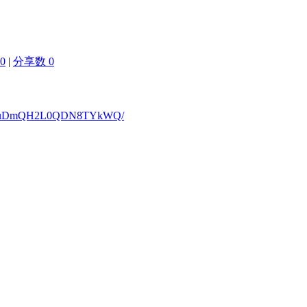
0
|
分享数 0
/M2Ak2uDmQH2L0QDN8TYkWQ/