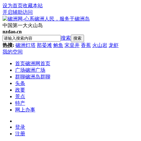
设为首页
收藏本站
开启辅助访问
中国第一大火山岛
nzdao.cn
搜索
搜索
热搜:
硇洲灯塔
那晏滩
鲍鱼
宋皇井
香蕉
火山岩
龙虾
我的空间
首页
硇洲网首页
广场
硇洲广场
群聊
硇洲岛群聊
头条
政要
景点
特产
网上办事
登录
注册