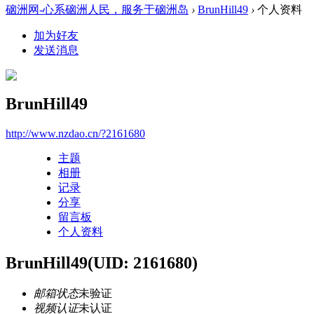
硇洲网-心系硇洲人民，服务于硇洲岛
›
BrunHill49
›
个人资料
加为好友
发送消息
BrunHill49
http://www.nzdao.cn/?2161680
主题
相册
记录
分享
留言板
个人资料
BrunHill49
(UID: 2161680)
邮箱状态
未验证
视频认证
未认证