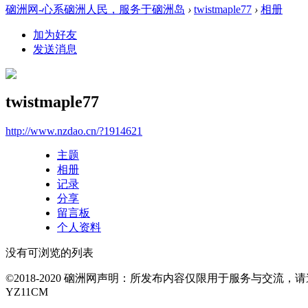
硇洲网-心系硇洲人民，服务于硇洲岛
›
twistmaple77
›
相册
加为好友
发送消息
twistmaple77
http://www.nzdao.cn/?1914621
主题
相册
记录
分享
留言板
个人资料
没有可浏览的列表
©2018-2020 硇洲网声明：所发布内容仅限用于服务与交
YZ11CM