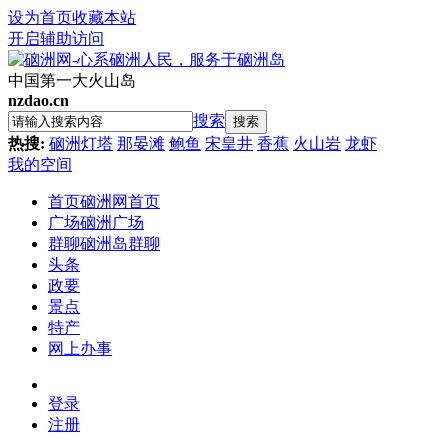
设为首页
收藏本站
开启辅助访问
中国第一大火山岛
nzdao.cn
搜索
搜索
热搜:
硇洲灯塔
那晏滩
鲍鱼
宋皇井
香蕉
火山岩
龙虾
我的空间
首页
硇洲网首页
广场
硇洲广场
群聊
硇洲岛群聊
头条
政要
景点
特产
网上办事
登录
注册