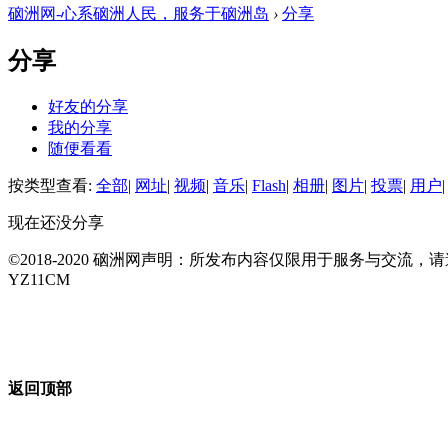
硇洲网-心系硇洲人民，服务于硇洲岛
›
分享
分享
好友的分享
我的分享
随便看看
按类型查看:
全部
|
网址
|
视频
|
音乐
|
Flash
|
相册
|
图片
|
投票
|
用户
|
现在还没分享
©2018-2020 硇洲网声明：所发布内容仅限用于服务与交
YZ11CM
返回顶部