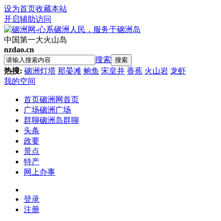
设为首页
收藏本站
开启辅助访问
中国第一大火山岛
nzdao.cn
搜索
搜索
热搜:
硇洲灯塔
那晏滩
鲍鱼
宋皇井
香蕉
火山岩
龙虾
我的空间
首页
硇洲网首页
广场
硇洲广场
群聊
硇洲岛群聊
头条
政要
景点
特产
网上办事
登录
注册