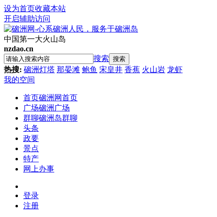
设为首页
收藏本站
开启辅助访问
中国第一大火山岛
nzdao.cn
搜索
搜索
热搜:
硇洲灯塔
那晏滩
鲍鱼
宋皇井
香蕉
火山岩
龙虾
我的空间
首页
硇洲网首页
广场
硇洲广场
群聊
硇洲岛群聊
头条
政要
景点
特产
网上办事
登录
注册