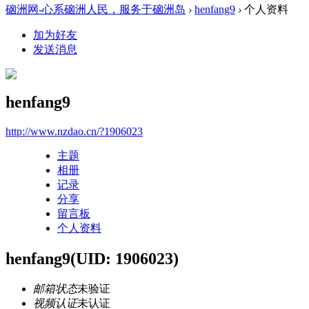
硇洲网-心系硇洲人民，服务于硇洲岛
›
henfang9
›
个人资料
加为好友
发送消息
henfang9
http://www.nzdao.cn/?1906023
主题
相册
记录
分享
留言板
个人资料
henfang9
(UID: 1906023)
邮箱状态
未验证
视频认证
未认证