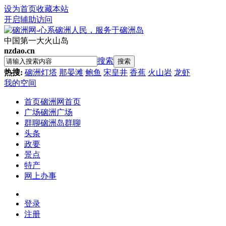
设为首页
收藏本站
开启辅助访问
中国第一大火山岛
nzdao.cn
搜索
搜索
热搜:
硇洲灯塔
那晏滩
鲍鱼
宋皇井
香蕉
火山岩
龙虾
我的空间
首页
硇洲网首页
广场
硇洲广场
群聊
硇洲岛群聊
头条
政要
景点
特产
网上办事
登录
注册