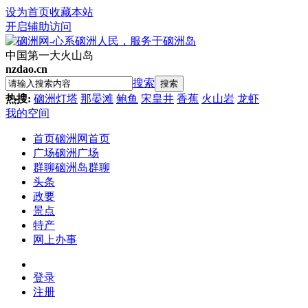
设为首页
收藏本站
开启辅助访问
中国第一大火山岛
nzdao.cn
搜索
搜索
热搜:
硇洲灯塔
那晏滩
鲍鱼
宋皇井
香蕉
火山岩
龙虾
我的空间
首页
硇洲网首页
广场
硇洲广场
群聊
硇洲岛群聊
头条
政要
景点
特产
网上办事
登录
注册