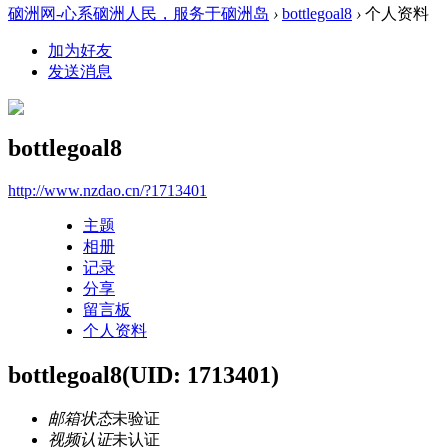
硇洲网-心系硇洲人民，服务于硇洲岛
›
bottlegoal8
›
个人资料
加为好友
发送消息
bottlegoal8
http://www.nzdao.cn/?1713401
主题
相册
记录
分享
留言板
个人资料
bottlegoal8
(UID: 1713401)
邮箱状态
未验证
视频认证
未认证