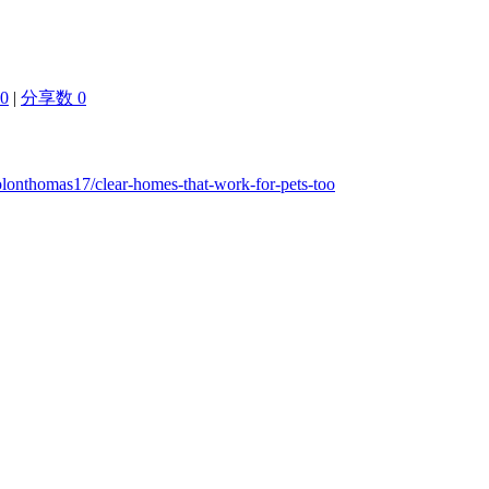
0
|
分享数 0
colonthomas17/clear-homes-that-work-for-pets-too