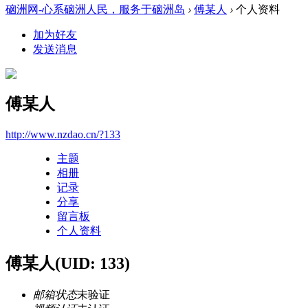
硇洲网-心系硇洲人民，服务于硇洲岛
›
傅某人
›
个人资料
加为好友
发送消息
傅某人
http://www.nzdao.cn/?133
主题
相册
记录
分享
留言板
个人资料
傅某人
(UID: 133)
邮箱状态
未验证