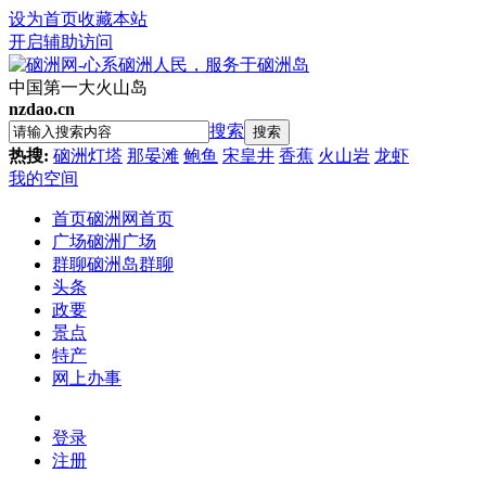
设为首页
收藏本站
开启辅助访问
中国第一大火山岛
nzdao.cn
搜索
搜索
热搜:
硇洲灯塔
那晏滩
鲍鱼
宋皇井
香蕉
火山岩
龙虾
我的空间
首页
硇洲网首页
广场
硇洲广场
群聊
硇洲岛群聊
头条
政要
景点
特产
网上办事
登录
注册