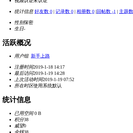
视频认证
未认证
统计信息
好友数 0
|
记录数 0
|
相册数 0
|
回帖数 -1
|
主题数
性别
保密
生日
-
活跃概况
用户组
新手上路
注册时间
2019-1-18 14:17
最后访问
2019-1-19 14:28
上次活动时间
2019-1-19 07:52
所在时区
使用系统默认
统计信息
已用空间
0 B
积分
38
威望
0
金钱
38