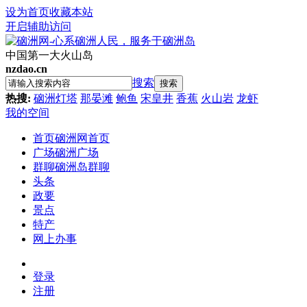
设为首页
收藏本站
开启辅助访问
中国第一大火山岛
nzdao.cn
搜索
搜索
热搜:
硇洲灯塔
那晏滩
鲍鱼
宋皇井
香蕉
火山岩
龙虾
我的空间
首页
硇洲网首页
广场
硇洲广场
群聊
硇洲岛群聊
头条
政要
景点
特产
网上办事
登录
注册