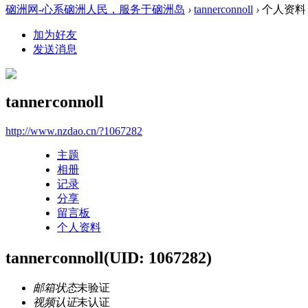
硇洲网-心系硇洲人民，服务于硇洲岛
›
tannerconnoll
›
个人资料
加为好友
发送消息
tannerconnoll
http://www.nzdao.cn/?1067282
主题
相册
记录
分享
留言板
个人资料
tannerconnoll
(UID: 1067282)
邮箱状态
未验证
视频认证
未认证