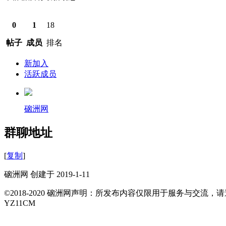
0
1
18
帖子
成员
排名
新加入
活跃成员
硇洲网
群聊地址
[
复制
]
硇洲网 创建于 2019-1-11
©2018-2020 硇洲网声明：所发布内容仅限用于服务与交
YZ11CM