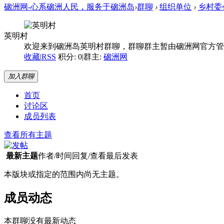
硇洲网-心系硇洲人民，服务于硇洲岛
›
群聊
›
组织单位
›
乡村委
英明村
欢迎来到硇洲岛英明村群聊，群聊群主暂由硇洲网官方管
收藏
|
RSS
积分: 0
|
群主:
硇洲网
加入群聊
首页
讨论区
成员列表
查看所有主题
最新主题
作者/时间
回复/查看
最后发表
本版块或指定的范围内尚无主题。
成员动态
本群聊没有最新动态