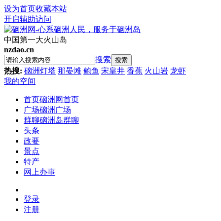
设为首页
收藏本站
开启辅助访问
中国第一大火山岛
nzdao.cn
搜索
搜索
热搜:
硇洲灯塔
那晏滩
鲍鱼
宋皇井
香蕉
火山岩
龙虾
我的空间
首页
硇洲网首页
广场
硇洲广场
群聊
硇洲岛群聊
头条
政要
景点
特产
网上办事
登录
注册