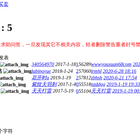
买卖
:
5
及求助问答，一旦发现其它不相关内容，轻者删除警告重者封号
发表
340564970
2017-1-18
1
56289
wwwyouxuan68com
202
lubingyue
2018-1-24
2
57060
irmhl
2020-6-28 18:16
花开时a
2019-1-19
2
57812
zbhsh
2020-6-21 17:54
紫纹天羽刹
2017-1-4
0
55518
nzddgg
2019-1-19 19:33
天天打雷
2017-5-19
天天打雷
2019-1-19 00
0
55104
个字符