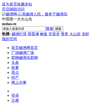
设为首页
收藏本站
开启辅助访问
中国第一大火山岛
nzdao.cn
搜索
搜索
热搜:
硇洲灯塔
那晏滩
鲍鱼
宋皇井
香蕉
火山岩
龙虾
我的空间
首页
硇洲网首页
广场
硇洲广场
群聊
硇洲岛群聊
头条
政要
景点
特产
网上办事
登录
注册