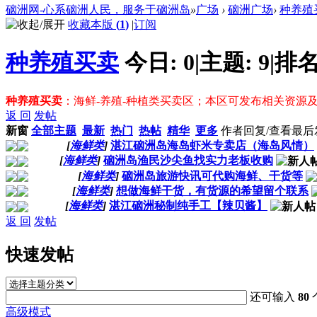
硇洲网-心系硇洲人民，服务于硇洲岛
»
广场
›
硇洲广场
›
种养殖
收藏本版
(
1
)
|
订阅
种养殖买卖
今日:
0
|
主题:
9
|
排名
种养殖买卖
：海鲜-养殖-种植类买卖区；本区可发布相关资源
返 回
发帖
新窗
全部主题
最新
热门
热帖
精华
更多
作者
回复/查看
最后
[
海鲜类
]
湛江硇洲岛海岛虾米专卖店（海岛风情）
[
海鲜类
]
硇洲岛渔民沙尖鱼找实力老板收购
[
海鲜类
]
硇洲岛旅游快讯可代购海鲜、干货等
[
海鲜类
]
想做海鲜干货，有货源的希望留个联系
[
海鲜类
]
湛江硇洲秘制纯手工【辣贝酱】
返 回
发帖
快速发帖
还可输入
80
高级模式