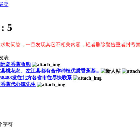
买卖
:
5
及求助问答，一旦发现其它不相关内容，轻者删除警告重者封号
发表
硇洲岛香蕉收购
县桃花岛、左江县都有合作种植优质香蕉基...
758488发往北方各省市往尽快联系
洲香蕉代办谭先生
个字符