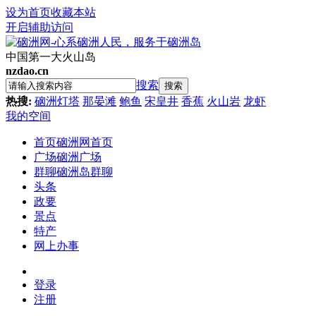
设为首页
收藏本站
开启辅助访问
中国第一大火山岛
nzdao.cn
搜索
搜索
热搜:
硇洲灯塔
那晏滩
鲍鱼
宋皇井
香蕉
火山岩
龙虾
我的空间
首页
硇洲网首页
广场
硇洲广场
群聊
硇洲岛群聊
头条
政要
景点
特产
网上办事
登录
注册