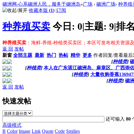
硇洲网-心系硇洲人民，服务于硇洲岛
»
广场
›
硇洲广场
›
种养殖
收藏本版
(
1
)
|
订阅
种养殖买卖
今日:
0
|
主题:
9
|
排名
种养殖买卖
：海鲜-养殖-种植类买卖区；本区可发布相关资源
返 回
发帖
新窗
全部主题
最新
热门
热帖
精华
更多
作者
回复/查看
最后
[
种植类
]
[
种植类
]
本人在广东湛江硇洲岛、麻章区、广西崇佐
[
种植类
]
大量收购香蕉13694
[
种植类
]
硇
返 回
发帖
快速发帖
还可输入
80
高级模式
B
Color
Image
Link
Quote
Code
Smilies