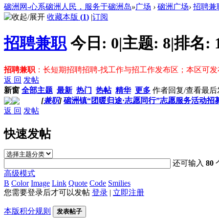
硇洲网-心系硇洲人民，服务于硇洲岛
»
广场
›
硇洲广场
›
招聘兼
收藏本版
(
1
)
|
订阅
招聘兼职
今日:
0
|
主题:
8
|
排名:
招聘兼职
：长短期招聘招聘-找工作与招工作发布区；本区可
返 回
发帖
新窗
全部主题
最新
热门
热帖
精华
更多
作者
回复/查看
最后
[
兼职
]
硇洲镇“团暖归途·志愿同行”志愿服务活动招
返 回
发帖
快速发帖
还可输入
80
高级模式
B
Color
Image
Link
Quote
Code
Smilies
您需要登录后才可以发帖
登录
|
立即注册
本版积分规则
发表帖子