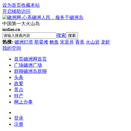
设为首页
收藏本站
开启辅助访问
中国第一大火山岛
nzdao.cn
搜索
搜索
热搜:
硇洲灯塔
那晏滩
鲍鱼
宋皇井
香蕉
火山岩
龙虾
我的空间
首页
硇洲网首页
广场
硇洲广场
群聊
硇洲岛群聊
头条
政要
景点
特产
网上办事
登录
注册